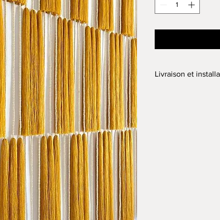
Livraison et install
La créatrice se déplac
l'installation.