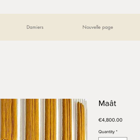
Damiers
Nouvelle page
Maât
Price
€4,800.00
Quantity
*