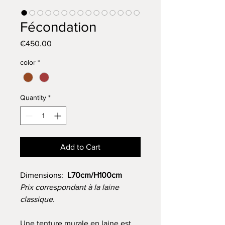
Fécondation
Price
€450.00
color
*
Quantity
*
Add to Cart
Dimensions:
L70cm/H100cm
Prix correspondant à la laine
classique.
Une tenture murale en laine est