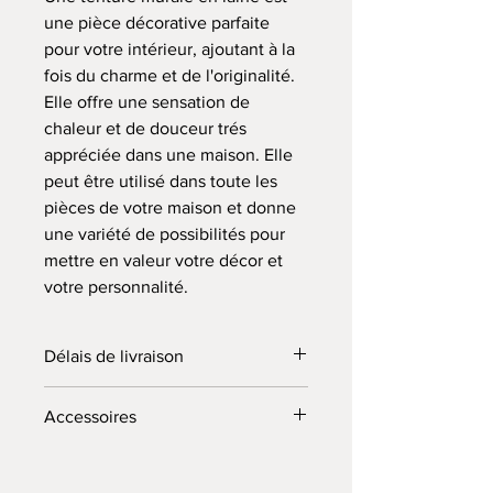
une pièce décorative parfaite
pour votre intérieur, ajoutant à la
fois du charme et de l'originalité.
Elle offre une sensation de
chaleur et de douceur trés
appréciée dans une maison. Elle
peut être utilisé dans toute les
pièces de votre maison et donne
une variété de possibilités pour
mettre en valeur votre décor et
votre personnalité.
Délais de livraison
14 jours ( ouvrés) à compter du jour de
Accessoires
la commande. Envoyé par colissimo.
Peigne + clous + notice d'installation
fournis avec votre commande.