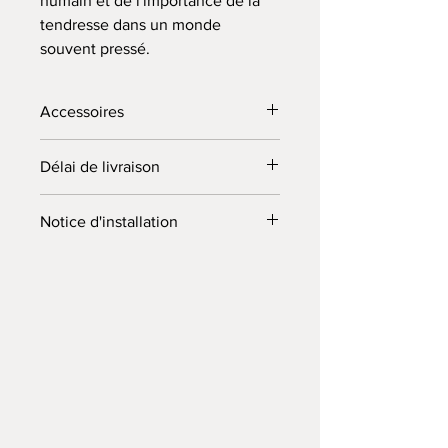
humain et de l'importance de la
tendresse dans un monde
souvent pressé.
Accessoires
Peigne + clous + notice d'installation
Délai de livraison
fournis dans votre commande.
10 jours (ouvrés) à compter du jour de
Notice d'installation
la commande. Envoyé par colissimo.
"LIEN"