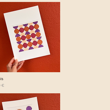
Aperçu rapide
is
0 €