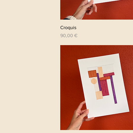
Aperçu rapide
Croquis
Prix
90,00 €