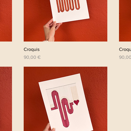
Aperçu rapide
Croquis
Croqu
Prix
Prix
90,00 €
90,0