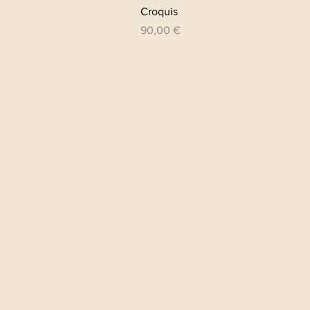
Aperçu rapide
Croquis
Prix
90,00 €