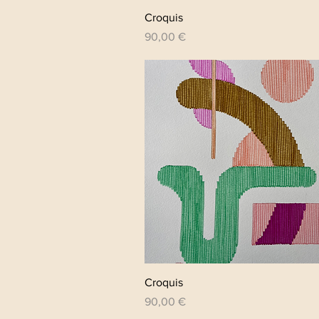
Aperçu rapide
Croquis
Prix
90,00 €
Aperçu rapide
Croquis
Prix
90,00 €