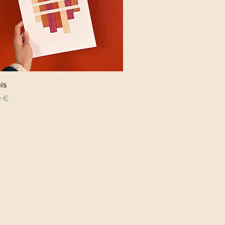
Aperçu rapide
is
0 €