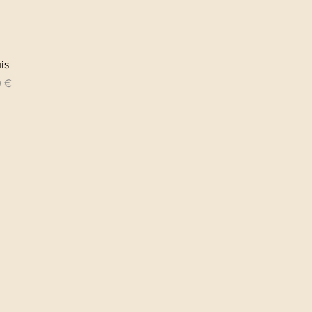
Aperçu rapide
is
0 €