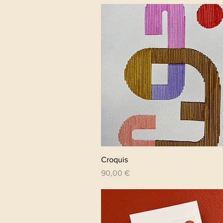
Aperçu rapide
Croquis
Prix
90,00 €