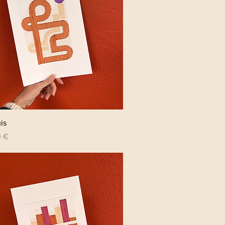
Aperçu rapide
is
0 €