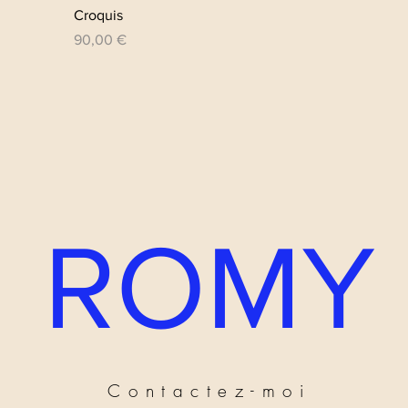
Aperçu rapide
Croquis
Prix
90,00 €
ROMY
Contactez-moi