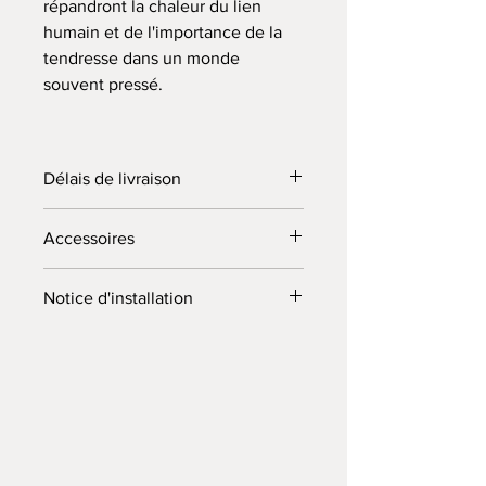
répandront la chaleur du lien
humain et de l'importance de la
tendresse dans un monde
souvent pressé.
Délais de livraison
10 jours (ouvrés) à partir du jour de la
Accessoires
commande.
Envoyé par colissimo
Peigne + clous + notice d'installation
Notice d'installation
fournis dans votre commande.
"LIEN"