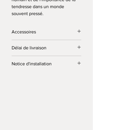
tendresse dans un monde
souvent pressé.
Accessoires
Peigne + clous + notice d'installation
Délai de livraison
fournis dans votre commande.
10 jours (ouvrés) à partir du jour de la
Notice d'installation
commande. Envoyé par colissimo.
"LIEN"