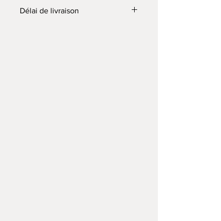
Délai de livraison
Un délai de 5 jours (ouvrés) à partir du
jour de la commande.